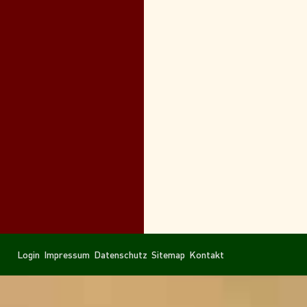
Navigation
Navigation
Login
Impressum
Datenschutz
Sitemap
Kontakt
überspringen
überspringen