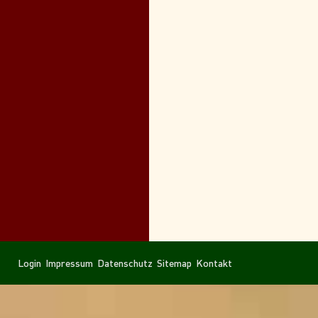
Navigation
Navigation
Login
Impressum
Datenschutz
Sitemap
Kontakt
überspringen
überspringen