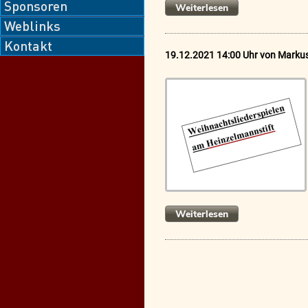
Sponsoren
Weihnachtsandac
Weiterlesen
am
Weblinks
Dorfgemeinschaf
Kontakt
19.12.2021 14:00 Uhr
von
Markus
Weihnachtslieder
Weiterlesen
vor
dem
Heinzelmannstift