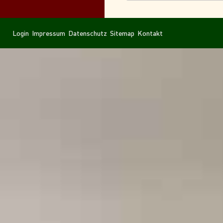
Navigation
Navigation
Login
Impressum
Datenschutz
Sitemap
Kontakt
überspringen
überspringen