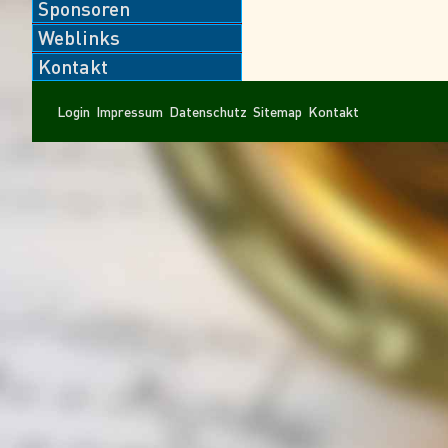
Sponsoren
Weblinks
Kontakt
Navigation
Navigation
Login
Impressum
Datenschutz
Sitemap
Kontakt
überspringen
überspringen