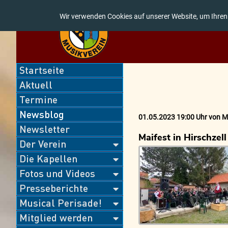
Wir verwenden Cookies auf unserer Website, um Ihren
Navigation
Startseite
überspringen
Aktuell
Termine
Newsblog
01.05.2023 19:00 Uhr
von
M
Newsletter
Maifest in Hirschzell
Der Verein
Die Kapellen
Fotos und Videos
Presseberichte
Musical Perisade!
Mitglied werden