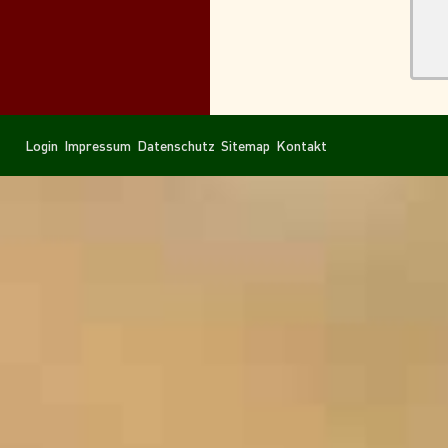
Navigation
Navigation
Login
Impressum
Datenschutz
Sitemap
Kontakt
überspringen
überspringen