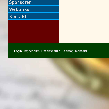
Sponsoren
Weblinks
Kontakt
Navigation
Navigation
Login
Impressum
Datenschutz
Sitemap
Kontakt
überspringen
überspringen