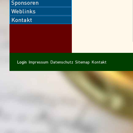
Sponsoren
Weblinks
Kontakt
Navigation
Navigation
Login
Impressum
Datenschutz
Sitemap
Kontakt
überspringen
überspringen