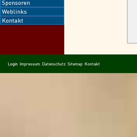
Sponsoren
Weblinks
Kontakt
Navigation
Navigation
Login
Impressum
Datenschutz
Sitemap
Kontakt
überspringen
überspringen