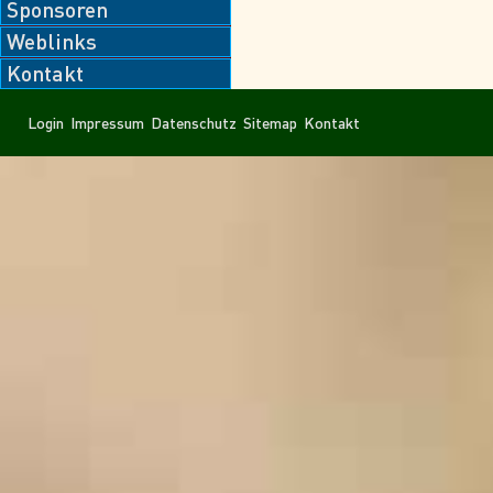
Sponsoren
Weblinks
Kontakt
Navigation
Navigation
Login
Impressum
Datenschutz
Sitemap
Kontakt
überspringen
überspringen