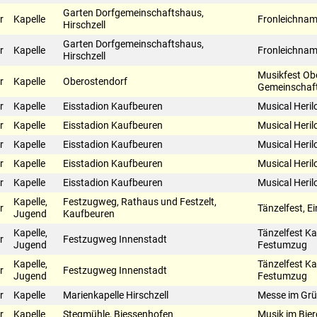
Garten Dorfgemeinschaftshaus,
r
Kapelle
Fronleichnam
Hirschzell
Garten Dorfgemeinschaftshaus,
r
Kapelle
Fronleichnam
Hirschzell
Musikfest Ob
r
Kapelle
Oberostendorf
Gemeinschaf
r
Kapelle
Eisstadion Kaufbeuren
Musical Heril
r
Kapelle
Eisstadion Kaufbeuren
Musical Heril
r
Kapelle
Eisstadion Kaufbeuren
Musical Heril
r
Kapelle
Eisstadion Kaufbeuren
Musical Heril
r
Kapelle
Eisstadion Kaufbeuren
Musical Heril
Kapelle,
Festzugweg, Rathaus und Festzelt,
r
Tänzelfest, E
Jugend
Kaufbeuren
Kapelle,
Tänzelfest Ka
r
Festzugweg Innenstadt
Jugend
Festumzug
Kapelle,
Tänzelfest Ka
r
Festzugweg Innenstadt
Jugend
Festumzug
r
Kapelle
Marienkapelle Hirschzell
Messe im Gr
r
Kapelle
Stegmühle, Biessenhofen
Musik im Bie