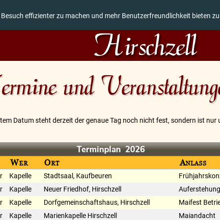
 Besuch effizienter zu machen und mehr Benutzerfreundlichkeit bieten z
ermine und Veranstaltung
tem Datum steht derzeit der genaue Tag noch nicht fest, sondern ist nur u
Terminplan
2026
Wer
Ort
Anlass
r
Kapelle
Stadtsaal, Kaufbeuren
Frühjahrskon
r
Kapelle
Neuer Friedhof, Hirschzell
Auferstehung
r
Kapelle
Dorfgemeinschaftshaus, Hirschzell
Maifest Betri
r
Kapelle
Marienkapelle Hirschzell
Maiandacht