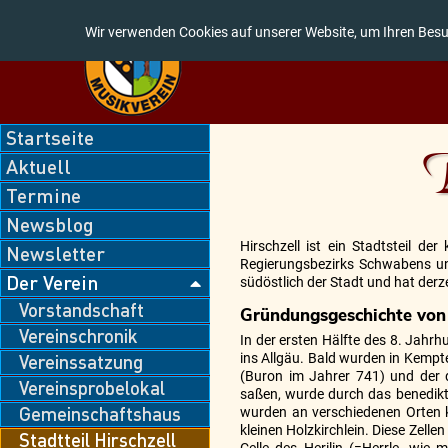
Wir verwenden Cookies auf unserer Website, um Ihren Besu
Navigation
Startseite
überspringen
D
Aktuell
Termine
Newsblog
Hirschzell ist ein Stadtsteil d
Newsletter
Regierungsbezirks Schwabens und
Der Verein
südöstlich der Stadt und hat derz
Vorstandschaft
Gründungsgeschichte von 
Vereinschronik
In der ersten Hälfte des 8. Jahr
Vereinssatzung
ins Allgäu. Bald wurden in Kemp
(Buron im Jahrer 741) und der
Vereinsprobelokal
saßen, wurde durch das benedikti
Gemeinschaftshaus
wurden an verschiedenen Orten k
kleinen Holzkirchlein. Diese Zelle
Stadtteil Hirschzell