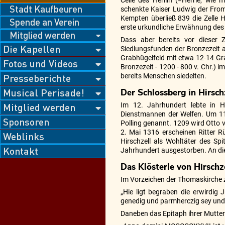
Celle des Herilin (=Herrle, wie
Stadt Kaufbeuren
schenkte Kaiser Ludwig der Fro
Kempten überließ 839 die Zelle H
Spende an Verein
erste urkundliche Erwähnung des 
Mitglied werden
Dass aber bereits vor dieser 
Die Kapellen
Siedlungsfunden der Bronzezeit a
Grabhügelfeld mit etwa 12-14 Gr
Fotos und Videos
Bronzezeit - 1200 - 800 v. Chr.) 
Presseberichte
bereits Menschen siedelten.
Musical Perisade!
Der Schlossberg in Hirsch
Mitglied werden
Im 12. Jahrhundert lebte in H
Dienstmannen der Welfen. Um 11
Sponsoren
Polling genannt. 1209 wird Otto v
2. Mai 1316 erscheinen Ritter R
Weblinks
Hirschzell als Wohltäter des Sp
Kontakt
Jahrhundert ausgestorben. An die
Das Klösterle von Hirschz
Im Vorzeichen der Thomaskirche zu
„Hie ligt begraben die erwirdig
genedig und parmherczig sey und i
Daneben das Epitaph ihrer Mutter