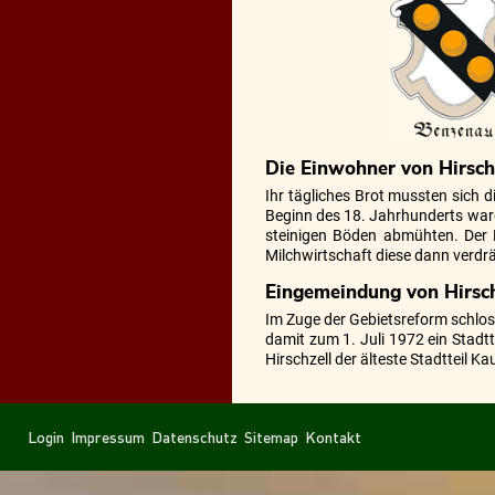
Die Einwohner von Hirsch
Ihr tägliches Brot mussten sich d
Beginn des 18. Jahrhunderts ware
steinigen Böden abmühten. Der F
Milchwirtschaft diese dann verdr
Eingemeindung von Hirsch
Im Zuge der Gebietsreform schlo
damit zum 1. Juli 1972 ein Stad
Hirschzell der älteste Stadtteil K
Navigation
Navigation
Login
Impressum
Datenschutz
Sitemap
Kontakt
überspringen
überspringen