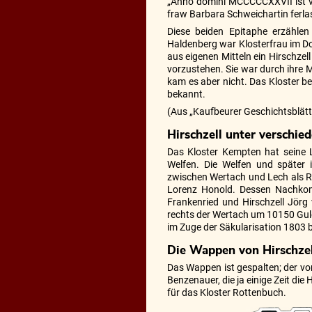
„Anno domini MCCCCCXXVII ist ver
fraw Barbara Schweichartin ferl
Diese beiden Epitaphe erzählen
Haldenberg war Klosterfrau im Do
aus eigenen Mitteln ein Hirschzel
vorzustehen. Sie war durch ihre 
kam es aber nicht. Das Kloster b
bekannt.
(Aus „Kaufbeurer Geschichtsblätt
Hirschzell unter verschie
Das Kloster Kempten hat seine L
Welfen. Die Welfen und später 
zwischen Wertach und Lech als R
Lorenz Honold. Dessen Nachkom
Frankenried und Hirschzell Jörg
rechts der Wertach um 10150 Gulde
im Zuge der Säkularisation 1803 
Die Wappen von Hirschzel
Das Wappen ist gespalten; der vor
Benzenauer, die ja einige Zeit die
für das Kloster Rottenbuch.