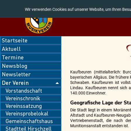
Wir verwenden Cookies auf unserer Website, um Ihren Besu
Navigation
Startseite
überspringen
Aktuell
Termine
Newsblog
Kaufbeuren (mittelalterlich: Bu
Newsletter
bayerischen Allgäus. Die frühere 
Der Verein
Schwaben. Kaufbeuren ist volls
Lindau. Kaufbeuren nennt sich 
Vorstandschaft
140.000 Einwohner.
Vereinschronik
Geografische Lage der St
Vereinssatzung
Die Stadt liegt in einem Moränen
Vereinsprobelokal
Altstadt und Kaufbeuren-Neugabl
Gemeinschaftshaus
Vertriebenenstadt, die nach 
Munitionsanstalt entstanden ist.
Stadtteil Hirschzell