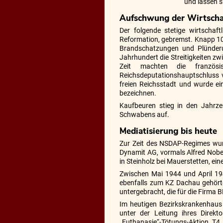
und lassen s
Aufschwung der Wirtscha
Der folgende stetige wirtscha
Reformation, gebremst. Knapp 100
Brandschatzungen und Plünderun
Jahrhundert die Streitigkeiten z
Zeit machten die französi
Reichsdeputationshauptschluss 
freien Reichsstadt und wurde ei
bezeichnen.
Kaufbeuren stieg in den Jahrze
Schwabens auf.
Mediatisierung bis heute
Zur Zeit des NSDAP-Regimes wur
Dynamit AG, vormals Alfred Nobe
in Steinholz bei Mauerstetten, ei
Zwischen Mai 1944 und April 19
ebenfalls zum KZ Dachau gehörte
untergebracht, die für die Firma 
Im heutigen Bezirkskrankenhaus 
unter der Leitung ihres Direk
„Euthanasie“-Tötungs-Aktion T4