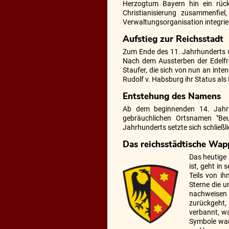
Herzogtum Bayern hin ein rück
Christianisierung zusammenfie
Verwaltungsorganisation integrie
Aufstieg zur Reichsstadt
Zum Ende des 11. Jahrhunderts wu
Nach dem Aussterben der Edelfr
Staufer, die sich von nun an in
Rudolf v. Habsburg ihr Status als
Entstehung des Namens
Ab dem beginnenden 14. Jahrh
gebräuchlichen Ortsnamen "Beur
Jahrhunderts setzte sich schließl
Das reichsstädtische Wap
Das heutige
ist, geht in
Teils von i
Sterne die u
nachweisen
zurückgeht,
verbannt, wa
Symbole wand