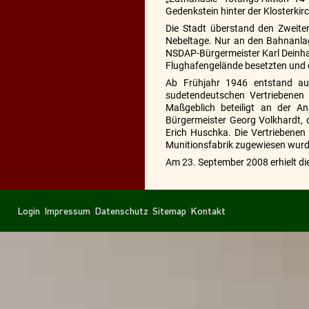
Gedenkstein hinter der Klosterkirc
Die Stadt überstand den Zweiten
Nebeltage. Nur an den Bahnanlag
NSDAP-Bürgermeister Karl Deinha
Flughafengelände besetzten und d
Ab Frühjahr 1946 entstand au
sudetendeutschen Vertriebenen 
Maßgeblich beteiligt an der A
Bürgermeister Georg Volkhardt,
Erich Huschka. Die Vertriebene
Munitionsfabrik zugewiesen wurd
Am 23. September 2008 erhielt die 
Navigation
Navigation
Login
Impressum
Datenschutz
Sitemap
Kontakt
überspringen
überspringen