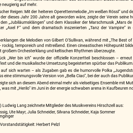
 neugierig auf mehr.
ischer Reigen: Mit der heiteren Operettenmelodie „Im weißen Rössl“ und der
der dieses Jahr 200 Jahre alt geworden wäre, zeigte der Verein seine
it den „Jubiläumsklängen“ und dem Klassiker der Marschmusik „Mars de
ker „Axel F“ und dem dramatisch inszenierten „Tanz der Vampire“ in 
rklangen die Melodien von Gilbert O'Sullivan, während mit „The Best of 
rockig, temporeich und mitreißend. Einen cineastischen Höhepunkt bil
mit großem Orchesterklang und keltischen Rhythmen überzeugte.
ck „Wer bin ich“ wurde der offizielle Konzertteil beschlossen – erneu
Text und die musikalische Umsetzung begeisterten spürbar das Publikum
e auf sich warten – als Zugaben gab es die humorvolle Polka „Jugendst
s eine stimmungsvolle Version von „Bella Ciao“, bei der auch das Publiku
eigte sich an diesem Abend einmal mehr als vielseitiges Ensemble mit Mut
, was mit „Herilo“ im Juni in der energie schwaben arena in Kaufbeure
) Ludwig Lang zeichnete Mitglieder des Musikvereins Hirschzell aus:
ssig, Ute Mayr, Julia Schneider, Silvana Schneider, Kaja Sommer
unginger
 Vorstandstätigkeit: Herbert Pelzl