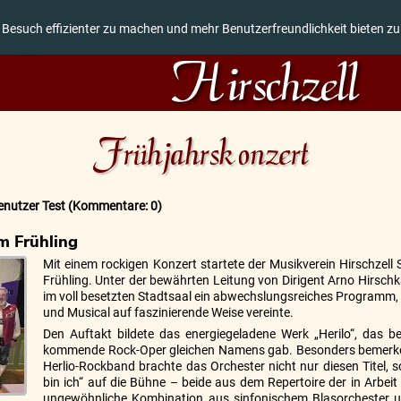
 Besuch effizienter zu machen und mehr Benutzerfreundlichkeit bieten z
Frühjahrskonzert
enutzer Test
(Kommentare: 0)
m Frühling
Mit einem rockigen Konzert startete der Musikverein Hirschzell
Frühling. Unter der bewährten Leitung von Dirigent Arno Hirschk
im voll besetzten Stadtsaal ein abwechslungsreiches Programm, 
und Musical auf faszinierende Weise vereinte.
Den Auftakt bildete das energiegeladene Werk „Herilo“, das be
kommende Rock-Oper gleichen Namens gab. Besonders bemerk
Herlio-Rockband brachte das Orchester nicht nur diesen Titel,
bin ich“ auf die Bühne – beide aus dem Repertoire der in Arbeit
ungewöhnliche Kombination aus sinfonischem Blasorchester u