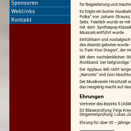
Sponsoren
für Begeisterung und machte
Weblinks
Es folgte ein bunter musikal
Polka“ von Johann Strauss, 
Kontakt
Seite. Feierlich wurde es m
mit dem Synthiepop-Klassi
Musicals entführt wurde.
Einfühlsam und nostalgisch e
des Abends geboten wurde – 
to Train Your Dragon“, der 
Mit dem nachdenklichen Stü
Rockband. Der tiefgründige 
Der Applaus ließ nicht lang
„Narcotic“ und zum Abschlus
Der Musikverein Hirschzell z
das neugierig macht auf das
Ehrungen
Vertreter des Bezirks 5 (ASM
D2 Bläserprüfung: Finja Krey
Dirigentenprüfung: Lukas J
Ehrung für über 30 – jährige